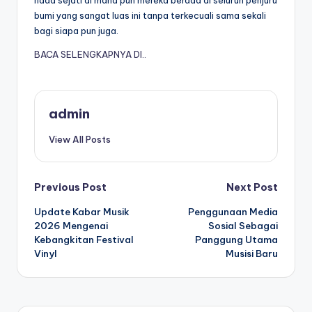
nada sejati di mana pun mereka berada di seluruh penjuru
bumi yang sangat luas ini tanpa terkecuali sama sekali
bagi siapa pun juga.
BACA SELENGKAPNYA DI..
admin
View All Posts
Post
Previous Post
Next Post
Update Kabar Musik
Penggunaan Media
navigation
2026 Mengenai
Sosial Sebagai
Kebangkitan Festival
Panggung Utama
Vinyl
Musisi Baru