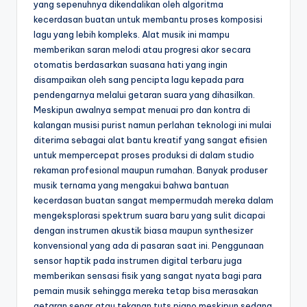
yang sepenuhnya dikendalikan oleh algoritma
kecerdasan buatan untuk membantu proses komposisi
lagu yang lebih kompleks. Alat musik ini mampu
memberikan saran melodi atau progresi akor secara
otomatis berdasarkan suasana hati yang ingin
disampaikan oleh sang pencipta lagu kepada para
pendengarnya melalui getaran suara yang dihasilkan.
Meskipun awalnya sempat menuai pro dan kontra di
kalangan musisi purist namun perlahan teknologi ini mulai
diterima sebagai alat bantu kreatif yang sangat efisien
untuk mempercepat proses produksi di dalam studio
rekaman profesional maupun rumahan. Banyak produser
musik ternama yang mengakui bahwa bantuan
kecerdasan buatan sangat mempermudah mereka dalam
mengeksplorasi spektrum suara baru yang sulit dicapai
dengan instrumen akustik biasa maupun synthesizer
konvensional yang ada di pasaran saat ini. Penggunaan
sensor haptik pada instrumen digital terbaru juga
memberikan sensasi fisik yang sangat nyata bagi para
pemain musik sehingga mereka tetap bisa merasakan
getaran senar atau tekanan tuts piano meskipun sedang