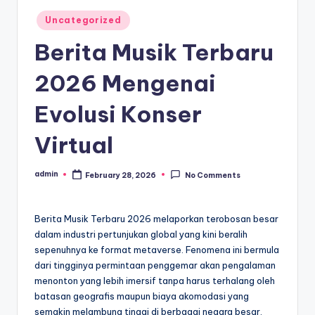
Posted
Uncategorized
in
Berita Musik Terbaru
2026 Mengenai
Evolusi Konser
Virtual
admin
February 28, 2026
No Comments
Posted
by
Berita Musik Terbaru 2026 melaporkan terobosan besar
dalam industri pertunjukan global yang kini beralih
sepenuhnya ke format metaverse. Fenomena ini bermula
dari tingginya permintaan penggemar akan pengalaman
menonton yang lebih imersif tanpa harus terhalang oleh
batasan geografis maupun biaya akomodasi yang
semakin melambung tinggi di berbagai negara besar.