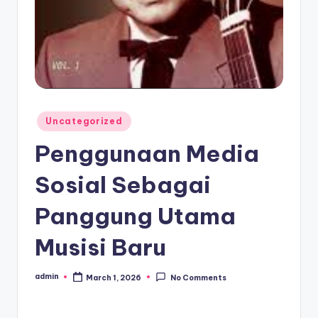
Posted
Uncategorized
in
Penggunaan Media
Sosial Sebagai
Panggung Utama
Musisi Baru
admin
March 1, 2026
No Comments
Posted
by