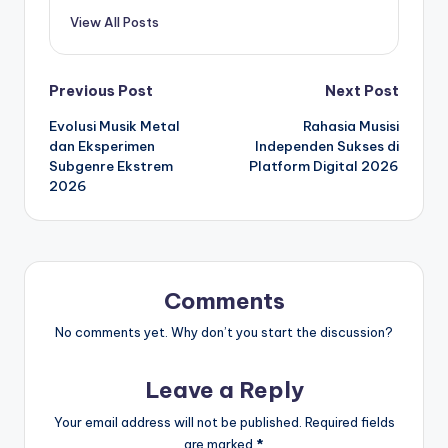
View All Posts
Post
Previous Post
Next Post
Evolusi Musik Metal
Rahasia Musisi
navigation
dan Eksperimen
Independen Sukses di
Subgenre Ekstrem
Platform Digital 2026
2026
Comments
No comments yet. Why don’t you start the discussion?
Leave a Reply
Your email address will not be published.
Required fields
are marked
*