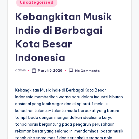
Posted
Uncategorized
in
Kebangkitan Musik
Indie di Berbagai
Kota Besar
Indonesia
admin
March 5, 2026
No Comments
Posted
by
Kebangkitan Musik Indie di Berbagai Kota Besar
Indonesia memberikan warna baru dalam industri hiburan
nasional yang lebih segar dan eksploratif melalui
kehadiran talenta-talenta muda berbakat yang berani
tampil beda dengan mengandalkan idealisme karya
tanpa harus bergantung pada pengaruh perusahaan
rekaman besar yang selama ini mendominasi pasar musik
tanah air secara masif dan seringkali seragam pola