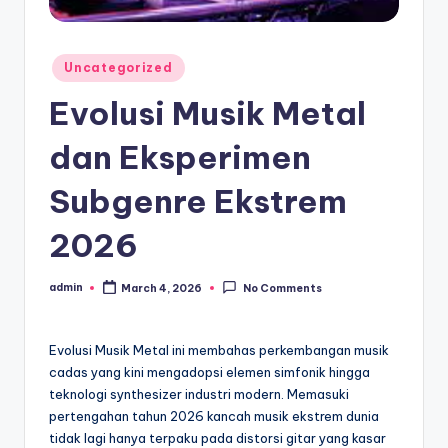
Posted
Uncategorized
in
Evolusi Musik Metal
dan Eksperimen
Subgenre Ekstrem
2026
admin
March 4, 2026
No Comments
Posted
by
Evolusi Musik Metal ini membahas perkembangan musik
cadas yang kini mengadopsi elemen simfonik hingga
teknologi synthesizer industri modern. Memasuki
pertengahan tahun 2026 kancah musik ekstrem dunia
tidak lagi hanya terpaku pada distorsi gitar yang kasar