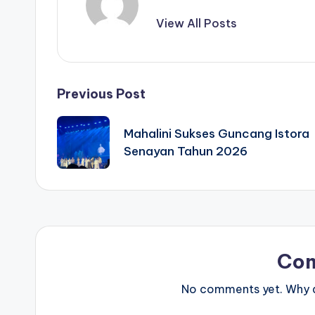
View All Posts
Post
Previous Post
navigation
Mahalini Sukses Guncang Istora
Senayan Tahun 2026
Co
No comments yet. Why do