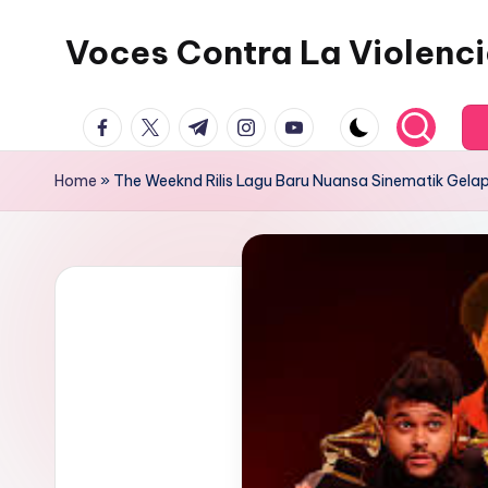
Voces Contra La Violenc
Skip
to
content
facebook.com
twitter.com
t.me
instagram.com
youtube.com
Home
»
The Weeknd Rilis Lagu Baru Nuansa Sinematik Gela