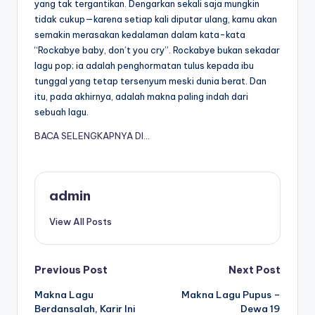
yang tak tergantikan. Dengarkan sekali saja mungkin
tidak cukup—karena setiap kali diputar ulang, kamu akan
semakin merasakan kedalaman dalam kata-kata
“Rockabye baby, don’t you cry”. Rockabye bukan sekadar
lagu pop; ia adalah penghormatan tulus kepada ibu
tunggal yang tetap tersenyum meski dunia berat. Dan
itu, pada akhirnya, adalah makna paling indah dari
sebuah lagu.
BACA SELENGKAPNYA DI…
admin
View All Posts
Post
Previous Post
Next Post
Makna Lagu
Makna Lagu Pupus –
navigation
Berdansalah, Karir Ini
Dewa 19