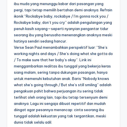
ibu muda yang menunggu kabar dari pasangan yang
pergi, tapi tetap memilih bertahan demi anaknya. Refrain
ikonik “Rockabye baby, rockabye / I’m gonna rock you /
Rockabye baby, don’t you cry” adalah pengulangan yang
penuh kasih sayang—seperti nyanyian pengantar tidur
seorang ibu yang berusaha menenangkan anaknya meski
hatinya sendiri sedang hancur.
Verse Sean Paul menambahkan perspektif luar: “She’s
working nights and days / She’s doing what she gotta do
/ To make sure that her baby’s okay”. Lirik ini
menggambarkan realitas ibu tunggal yang bekerja keras
siang malam, sering tanpa dukungan pasangan, hanya
untuk memenuhi kebutuhan anak. Baris “Nobody knows
what she’s going through / But she’s still smiling” adalah
pengakuan pahit bahwa perjuangan itu sering tidak
terlihat oleh orang lain, tapi ibu tetap tersenyum demi
anaknya. Lagu ini sengaja dibuat repetitif dan mudah
diingat agar pesannya menancap: cinta seorang ibu
tunggal adalah kekuatan yang tak tergantikan, meski
dunia tidak selalu adil.