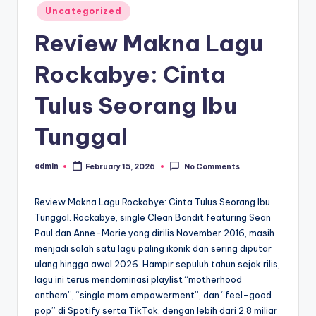
Posted
Uncategorized
in
Review Makna Lagu
Rockabye: Cinta
Tulus Seorang Ibu
Tunggal
admin
February 15, 2026
No Comments
Posted
by
Review Makna Lagu Rockabye: Cinta Tulus Seorang Ibu
Tunggal. Rockabye, single Clean Bandit featuring Sean
Paul dan Anne-Marie yang dirilis November 2016, masih
menjadi salah satu lagu paling ikonik dan sering diputar
ulang hingga awal 2026. Hampir sepuluh tahun sejak rilis,
lagu ini terus mendominasi playlist “motherhood
anthem”, “single mom empowerment”, dan “feel-good
pop” di Spotify serta TikTok, dengan lebih dari 2,8 miliar