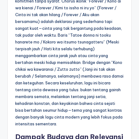
komitmen tanpa syarat. Chorus ikonik “Forever / Kono ai
wa kienai / Forever / Kimi to issho ni iru yo” (Forever /
Cinta ini tak akan hilang / Forever / Aku akan
bersamamu) adalah deklarasi yang sederhana tapi
sangat kuat—cinta yang tak bergantung pada keadaan,
tak pudar oleh waktu. Baris “Tatoe donna ni tooku
hanarete mo / Kokoro wa itsumo tsunagatteru” (Meski
terpisah jauh / Hati kita selalu terhubung)
menggambarkan cinta jarak jauh atau cinta yang
bertahan meski hidup memisahkan. Bridge dengan “Kono
chikai wa kawaranai / Zutto zutto” (Janji ini tak akan
berubah / Selamanya, selamanya) membawa rasa damai
dan keteguhan. Secara keseluruhan, lagu ini bicara
tentang cinta dewasa yang tulus: bukan tentang gairah
membara semata, melainkan tentang janji setia,
kehadiran konstan, dan keyakinan bahwa cinta sejati
bisa bertahan seumur hidup—tema yang sangat kontras
dengan banyak lagu cinta modern yang lebih fokus pada
intensitas sementara.
Dampak Budaya dan Relevansi