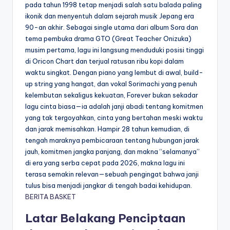
pada tahun 1998 tetap menjadi salah satu balada paling
ikonik dan menyentuh dalam sejarah musik Jepang era
90-an akhir. Sebagai single utama dari album Sora dan
tema pembuka drama GTO (Great Teacher Onizuka)
musim pertama, lagu ini langsung menduduki posisi tinggi
di Oricon Chart dan terjual ratusan ribu kopi dalam
waktu singkat. Dengan piano yang lembut di awal, build-
up string yang hangat, dan vokal Sorimachi yang penuh
kelembutan sekaligus kekuatan, Forever bukan sekadar
lagu cinta biasa—ia adalah janji abadi tentang komitmen
yang tak tergoyahkan, cinta yang bertahan meski waktu
dan jarak memisahkan. Hampir 28 tahun kemudian, di
tengah maraknya pembicaraan tentang hubungan jarak
jauh, komitmen jangka panjang, dan makna “selamanya”
di era yang serba cepat pada 2026, makna lagu ini
terasa semakin relevan—sebuah pengingat bahwa janji
tulus bisa menjadi jangkar di tengah badai kehidupan.
BERITA BASKET
Latar Belakang Penciptaan