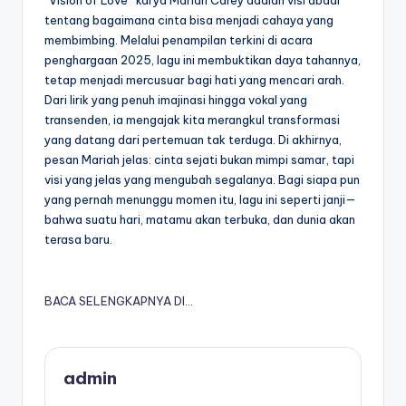
“Vision of Love” karya Mariah Carey adalah visi abadi
tentang bagaimana cinta bisa menjadi cahaya yang
membimbing. Melalui penampilan terkini di acara
penghargaan 2025, lagu ini membuktikan daya tahannya,
tetap menjadi mercusuar bagi hati yang mencari arah.
Dari lirik yang penuh imajinasi hingga vokal yang
transenden, ia mengajak kita merangkul transformasi
yang datang dari pertemuan tak terduga. Di akhirnya,
pesan Mariah jelas: cinta sejati bukan mimpi samar, tapi
visi yang jelas yang mengubah segalanya. Bagi siapa pun
yang pernah menunggu momen itu, lagu ini seperti janji—
bahwa suatu hari, matamu akan terbuka, dan dunia akan
terasa baru.
BACA SELENGKAPNYA DI…
admin