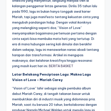
orkestra yang menyentuh, langsung menjadi tren di
kalangan penggemar lintas generasi. Dirilis 35 tahun lalu
pada 1990, lagu ini bukan hanya tonggak awal karier
Mariah, tapi juga manifesto tentang kekuatan cinta yang
mengubah pandangan hidup. Dengan vokal ikoniknya
yang melengking seperti doa, “Vision of Love”
menyampaikan bagaimana pertemuan pertama dengan
cinta sejati bisa membuka mata hati yang tertutup. Di
era di mana hubungan sering kali dimulai dan berakhir
dalam sekejap, lagu ini menawarkan narasi abadi tentang
harapan dan transformasi. Artikel ini mengupas
maknanya, dari kelahiran kreatifnya hingga resonansi
yang masih kuat hari ini.
BERITA BASKET
Latar Belakang Penciptaan Lagu: Makna Lagu
Vision of Love – Mariah Carey
“Vision of Love” lahir sebagai single pembuka album
debut Mariah Carey, di tengah tekanan besar untuk
membuktikan diri di industri musik yang didominasi pria.
Mariah, saat itu berusia 20 tahun, berkolaborasi dengan
produser Narada Michael Walden untuk menulis lagu ini