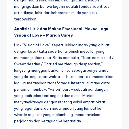
dengan suara yang kini lebih hangat dan berlapis—
mengingatkan bahwa lagu ini adalah fondasi identitas
artistiknya, lahir dari keberanian muda yang tak
tergoyahkan.
Analisis Lirik dan Makna Emosional: Makna Lagu
Vision of Love – Mariah Carey
Lirik “Vision of Love” seperti lukisan indah yang dibuat
dengan kata-kata sederhana, penuh metafor yang
membangkitkan rasa. Baris pembuka, “Treated me kind /
Sweet destiny / Carried me through desperation,”
langsung menggambarkan cinta sebagai penyelamat
yang datang tepat waktu. Ini bukan cerita romansa klise;
lagu ini merayakan transformasi internal, di mana cinta
pertama membuka “vision” baru—sebuah pandangan
yang lebih jelas tentang diri dan dunia. Mariah
menyanyikannya dengan rentang vokal empat oktaf
yang legendaris, dari nada rendah yang lembut ke
whistle register yang melambung, mencerminkan
perjalanan dari keraguan ke kepastian.