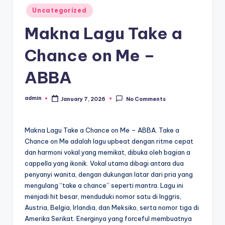
Posted
Uncategorized
in
Makna Lagu Take a
Chance on Me –
ABBA
admin
January 7, 2026
No Comments
Posted
by
Makna Lagu Take a Chance on Me – ABBA. Take a
Chance on Me adalah lagu upbeat dengan ritme cepat
dan harmoni vokal yang memikat, dibuka oleh bagian a
cappella yang ikonik. Vokal utama dibagi antara dua
penyanyi wanita, dengan dukungan latar dari pria yang
mengulang “take a chance” seperti mantra. Lagu ini
menjadi hit besar, menduduki nomor satu di Inggris,
Austria, Belgia, Irlandia, dan Meksiko, serta nomor tiga di
Amerika Serikat. Energinya yang forceful membuatnya