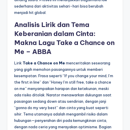
sederhana dari aktivitas sehari-hari bisa berubah
menjadi hit global.
Analisis Lirik dan Tema
Keberanian dalam Cinta:
Makna Lagu Take a Chance on
Me – ABBA
Lirik
Take a Chance on Me
menceritakan seseorang
yang gigih memohon pasangannya untuk memberi
kesempatan. Frasa seperti “If you change your mind, I’m
the first in line” dan “Honey I’m still free, take a chance
on me” menyampaikan harapan dan ketekunan, meski
ada risiko ditolak. Narator menawarkan dukungan saat
pasangan sedang down atau sendirian, dengan janji
“gonna do my very best” dan cinta yang kuat seperti
sihir. Tema utamanya adalah mengambil risiko dalam
hubungan—penyerahan diri pada kemungkinan cinta,
dengan nada ceria yang merayakan optimisme. Bagian