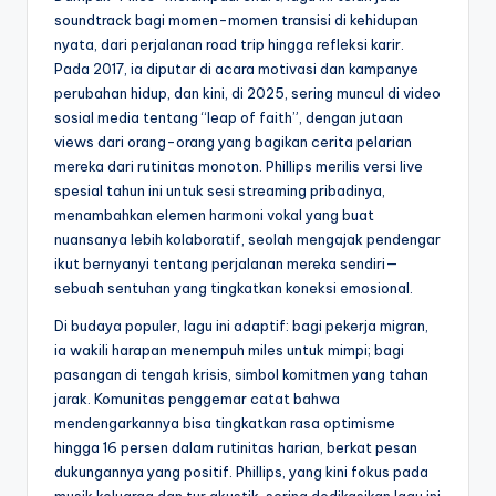
soundtrack bagi momen-momen transisi di kehidupan
nyata, dari perjalanan road trip hingga refleksi karir.
Pada 2017, ia diputar di acara motivasi dan kampanye
perubahan hidup, dan kini, di 2025, sering muncul di video
sosial media tentang “leap of faith”, dengan jutaan
views dari orang-orang yang bagikan cerita pelarian
mereka dari rutinitas monoton. Phillips merilis versi live
spesial tahun ini untuk sesi streaming pribadinya,
menambahkan elemen harmoni vokal yang buat
nuansanya lebih kolaboratif, seolah mengajak pendengar
ikut bernyanyi tentang perjalanan mereka sendiri—
sebuah sentuhan yang tingkatkan koneksi emosional.
Di budaya populer, lagu ini adaptif: bagi pekerja migran,
ia wakili harapan menempuh miles untuk mimpi; bagi
pasangan di tengah krisis, simbol komitmen yang tahan
jarak. Komunitas penggemar catat bahwa
mendengarkannya bisa tingkatkan rasa optimisme
hingga 16 persen dalam rutinitas harian, berkat pesan
dukungannya yang positif. Phillips, yang kini fokus pada