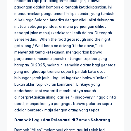
ancaman tapi petualangan—sebuah janji bahwa
pasangan adalah kompas di tengah ketidakpastian. Ini
mencerminkan pengalaman Phillips sendiri, yang tumbuh
di keluarga Selatan Amerika dengan nilai-nilai dukungan
mutual sebagai pondasi, di mana perjuangan dilihat
sebagai jalan menuju kedekatan lebih dalam. Di tengah
verse kedua, “When the road gets rough and the night
gets long / We’ll keep on driving ’til the dawn,” lirik
menyentuh tema ketekunan, mengajarkan bahwa
perjalanan emosional penuh rintangan tapi berujung
harapan. Di 2025, makna ini semakin dalam bagi generasi
yang menghadapi transisi seperti pindah kota atau
hubungan jarak jauh—lagu ini ingatkan bahwa “miles”
bukan akhir, tapi ukuran komitmen. Liriknya yang
sederhana tapi evocatif membuatnya mudah
diinterpretasikan ulang, dari self-discovery hingga cinta
abadi, menjadikannya pengingat bahwa pelarian sejati
adalah bergerak maju dengan orang yang tepat.
Dampak Lagu dan Relevansi di Zaman Sekarang
Dampak “Miles” melampaui chart; lagu ini telah jadi