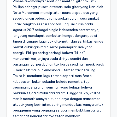
Proses rekamannya cepat dan mentah: gitar akustik
Phillips sebagai pusat, ditemani solo gitar yang luas oleh
Nate Mercereau, menciptakan nuansa spacious yang
seperti angin bebas, dirampungkan dalam sesi singkat
untuk tangkap esensi spontan. Lagu ini dirilis pada
Agustus 2017 sebagai single independen pertamanya,
langsung mendapat sambutan hangat dengan posisi
tinggi di tangga lagu rock alternatif dan sertifikasi emas
berkat dukungan radio serta penampilan live yang
energik. Phillips sering berbagi bahwa “Miles”
mencerminkan janjinya pada dirinya sendiri dan
pasangannya: perubahan tak harus sendirian, meski jarak
—baik fisik maupun emosional—terasa tak berujung.
Fakta ini membuat lagu terasa seperti manifesto
kebebasan, bukan sekadar balada romantis, tapi
cerminan perjalanan seniman yang belajar bahwa
pelarian sejati dimulai dari dalam. Hingga 2025, Phillips
masih memainkannya di tur solonya dengan aransemen
akustik yang lebih intim, sering mendedikasikannya untuk
penggemar yang berjuang serupa, membuktikan bahwa
semangat penciptaannya tetap membara.