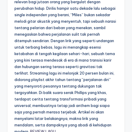
relevan bagi jutaan orang yang bergulat dengan
perubahan hidup. Dirilis hampir satu dekade lalu sebagai
single independen yang berani, “Miles” bukan sekadar
melodi gitar akustik yang menyentuh, tapi sebuah narasi
tentang pelarian dari beban yang menekan, sambil
menegaskan bahwa perjalanan sulit tak pernah
ditempuh sendirian. Dengan lirik yang seperti undangan
untuk terbang bebas, lagu ini menangkap esensi
ketabahan di tengah kegilaan sehari-hari, sebuah tema
yang kini terasa mendesak di era di mana transisi karir
dan hubungan sering terasa seperti gravitasi tak
terlihat. Streaming lagu ini melonjak 20 persen bulan ini,
didorong playlist akhir tahun tentang “perjalanan diri”
yang menyoroti pesannya tentang dukungan tak
tergoyahkan. Di balik suara serak Phillips yang khas,
terdapat cerita tentang transformasi pribadi yang
universal, membuatnya tetap jadi anthem bagi siapa
saja yang pernah merasa terjebak. Artikel ini akan
menyelami latar belakangnya, makna lirik yang
mendalam, serta dampaknya yang abadi di kehidupan
modern.
REVIEW LAGU