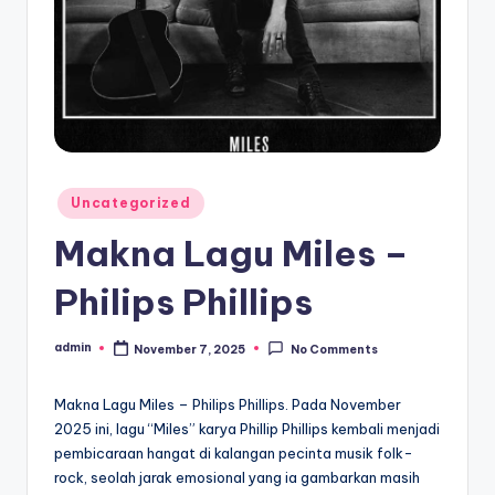
Posted
Uncategorized
in
Makna Lagu Miles –
Philips Phillips
admin
November 7, 2025
No Comments
Posted
by
Makna Lagu Miles – Philips Phillips. Pada November
2025 ini, lagu “Miles” karya Phillip Phillips kembali menjadi
pembicaraan hangat di kalangan pecinta musik folk-
rock, seolah jarak emosional yang ia gambarkan masih