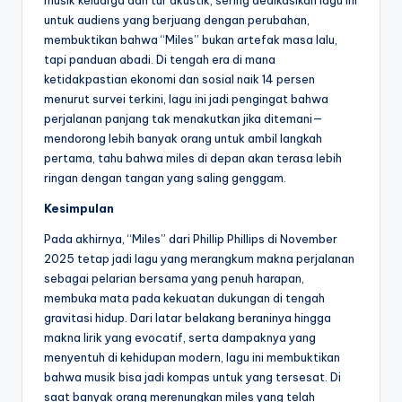
musik keluarga dan tur akustik, sering dedikasikan lagu ini
untuk audiens yang berjuang dengan perubahan,
membuktikan bahwa “Miles” bukan artefak masa lalu,
tapi panduan abadi. Di tengah era di mana
ketidakpastian ekonomi dan sosial naik 14 persen
menurut survei terkini, lagu ini jadi pengingat bahwa
perjalanan panjang tak menakutkan jika ditemani—
mendorong lebih banyak orang untuk ambil langkah
pertama, tahu bahwa miles di depan akan terasa lebih
ringan dengan tangan yang saling genggam.
Kesimpulan
Pada akhirnya, “Miles” dari Phillip Phillips di November
2025 tetap jadi lagu yang merangkum makna perjalanan
sebagai pelarian bersama yang penuh harapan,
membuka mata pada kekuatan dukungan di tengah
gravitasi hidup. Dari latar belakang beraninya hingga
makna lirik yang evocatif, serta dampaknya yang
menyentuh di kehidupan modern, lagu ini membuktikan
bahwa musik bisa jadi kompas untuk yang tersesat. Di
saat banyak orang merenungkan miles yang telah