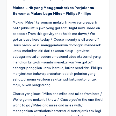
Makna Lirik yang Menggambarkan Perjalanan
Bersama: Makna Lagu Miles – Philips Phillips
Makna “Miles” terpancar melalui liriknya yang seperti
peta jalan untuk jiwa yang gelisah: “Right now I need an
escape / From this gravity that holds me down / We
gotta leave here today / ‘Cause insanity is all around.”
Baris pembuka ini menggambarkan dorongan mendesak
untuk melarikan diri dari tekanan hidup—gravitasi
sebagai metafor beban emosional atau eksternal yang
menahan langkah—sambil menekankan “we gotta”
sebagai panggilan untuk berdua, bukan sendirian. Phillips
menyiratkan bahwa perubahan adalah pelarian yang
sehat, di mana kegilaan sekitar jadi katalisator untuk
maju, bukan penghalang.
Chorus yang kuat, “Miles and miles and miles from here /
We’re gonna make it, I know / ‘Cause you’re the one that I
want to go / Miles and miles and miles with,”
menegaskan ketabahan bersama, di mana jarak tak lagi