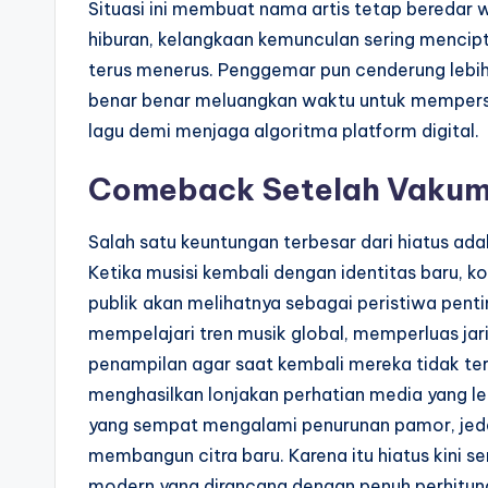
Situasi ini membuat nama artis tetap beredar 
hiburan, kelangkaan kemunculan sering menciptaka
terus menerus. Penggemar pun cenderung lebih
benar benar meluangkan waktu untuk mempersi
lagu demi menjaga algoritma platform digital.
Comeback Setelah Vakum
Salah satu keuntungan terbesar dari hiatus a
Ketika musisi kembali dengan identitas baru, ko
publik akan melihatnya sebagai peristiwa pent
mempelajari tren musik global, memperluas jar
penampilan agar saat kembali mereka tidak ter
menghasilkan lonjakan perhatian media yang lebi
yang sempat mengalami penurunan pamor, jeda
membangun citra baru. Karena itu hiatus kini s
modern yang dirancang dengan penuh perhitun