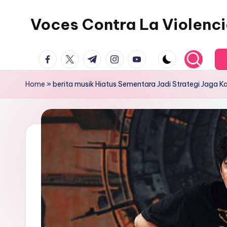
Voces Contra La Violenc
Skip
to
content
facebook.com
twitter.com
t.me
instagram.com
youtube.com
Home
»
berita musik Hiatus Sementara Jadi Strategi Jaga Kar