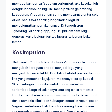
membagikan cerita “sebelum terlambat, aku katakanlah”
dengan backsound lagu ini, menciptakan gelombang
kesadaran. Virgoun sendiri sering memutarnya di tur solo,
diikuti sesi Q&A tentang bagaimana lagu ini
menyelamatkan pernikahannya. Di tengah tren
“ghosting” di dating app, lagu ini jadi anthem bagi
generasi yang belajar bahwa bicara itu berani, bukan
lemah.
Kesimpulan
“Katakanlah” adalah bukti bahwa Virgoun selalu pandai
mengubah keraguan pribadi menjadi lagu yang
menyentuh jiwa kolektif. Dari latar ketidakpastian hingga
lirik yang memohon kejujuran, maknanya tetap kuat di
2025 sebagai panggilan untuk bicara sebelum
terlambat. Lagu ini tak hanya tentang cinta romantis,
tapi tentang keberanian manusiawi untuk terbuka. Saat
dunia semakin sibuk dan hubungan semakin rapuh, pesan
Virgoun sederhana: katakanlah sekarang, karena diam
tak pernah menyelesaikan apa pun. Dan di situlah