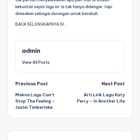
kekuatan sejati lagu ini: ia tak hanya didengar, tapi
dirasakan sebagai dorongan untuk berubah.
BACA SELENGKAPNYA DI…
admin
View All Posts
Post
Previous Post
Next Post
Makna Lagu Can’t
Arti Lirik Lagu Katy
navigation
Stop The Feeling –
Perry – In Another Life
Justin Timberlake