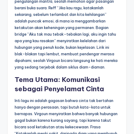
pengulangan mantra, seolah memohon agar pasangan
berani buka suara. Reff “Jika kau ragu, katakanlah
sekarang, sebelum terlambat dan kita kehilangan”
adalah puncak emosi, di mana ia menggambarkan
ketakutan akan keheningan yang permanen. Bagian
bridge “Aku tak mau tebak-tebakan lagi, aku ingin tahu
apa yang kau rasakan” menyiratkan kelelahan dari
hubungan yang penuh kode, bukan kejelasan. Lirik ini
blak-blakan tapi lembut, membuat pendengar merasa
dipahami, seolah Virgoun bicara langsung ke hati mereka
yang sedang terjebak dalam siklus diam-diaman.
Tema Utama: Komunikasi
sebagai Penyelamat Cinta
Inti lagu ini adalah gagasan bahwa cinta tak bertahan
hanya dengan perasaan, tapi butuh kata-kata untuk
bernapas. Virgoun menyiratkan bahwa banyak hubungan
gagal bukan karena kurang sayang, tapi karena takut
bicara soal ketakutan atau kekecewaan. Frasa
“Katakanlah meski sakit, daripada diam yang membunuh