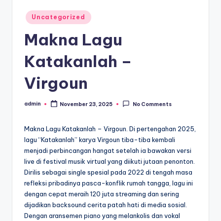
Posted
Uncategorized
in
Makna Lagu
Katakanlah –
Virgoun
admin
November 23, 2025
No Comments
Posted
by
Makna Lagu Katakanlah – Virgoun. Di pertengahan 2025,
lagu “Katakanlah” karya Virgoun tiba-tiba kembali
menjadi perbincangan hangat setelah ia bawakan versi
live di festival musik virtual yang diikuti jutaan penonton.
Dirilis sebagai single spesial pada 2022 di tengah masa
refleksi pribadinya pasca-konflik rumah tangga, lagu ini
dengan cepat meraih 120 juta streaming dan sering
dijadikan backsound cerita patah hati di media sosial.
Dengan aransemen piano yang melankolis dan vokal