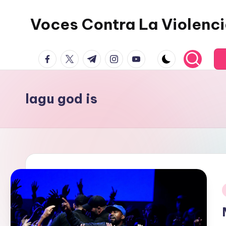
Voces Contra La Violenc
Skip
to
content
facebook.com
twitter.com
t.me
instagram.com
youtube.com
lagu god is
i