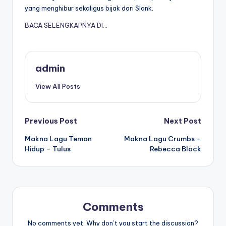
yang menghibur sekaligus bijak dari Slank.
BACA SELENGKAPNYA DI…
admin
View All Posts
Post
Previous Post
Next Post
Makna Lagu Teman
Makna Lagu Crumbs –
navigation
Hidup – Tulus
Rebecca Black
Comments
No comments yet. Why don’t you start the discussion?