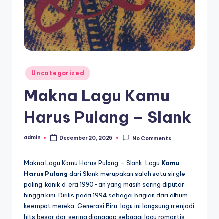
Posted
Uncategorized
in
Makna Lagu Kamu
Harus Pulang – Slank
admin
December 20, 2025
No Comments
Posted
by
Makna Lagu Kamu Harus Pulang – Slank. Lagu
Kamu
Harus Pulang
dari Slank merupakan salah satu single
paling ikonik di era 1990-an yang masih sering diputar
hingga kini. Dirilis pada 1994 sebagai bagian dari album
keempat mereka, Generasi Biru, lagu ini langsung menjadi
hits besar dan sering dianggap sebagai lagu romantis