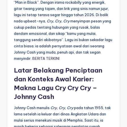
“Man in Black”. Dengan irama rockabilly yang energik,
gitar twang yang tajam, dan lirik yang sinis namun jujur,
lagu ini tetap terasa segar hingga tahun 2026. Di balik
nada upbeat-nya,
Cry, Cry, Cry
menyimpan pesan yang
cukup pedas tentang hubungan yang rusak, balas
dendam emosional, dan sikap “kamu yang mulai,
tanggung sendiri akibatnya”. Lagu ini bukan sekadar lagu
cinta biasa; ia adalah pernyataan awal dari seorang
Johnny Cash yang muda, penuh api, dan tak segan
menyindir.
BERITA TERKINI
Latar Belakang Penciptaan
dan Konteks Awal Karier:
Makna Lagu Cry Cry Cry –
Johnny Cash
Johnny Cash menulis
Cry, Cry, Cry
pada tahun 1955, tak
lama setelah ia keluar dari dinas Angkatan Udara dan
mulai serius menekuni musik di Memphis. Saat itu, ia
masih bekerja sebagai salesman peralatan rumah