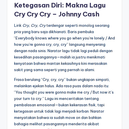
Ketegasan Diri: Makna Lagu
Cry Cry Cry – Johnny Cash
Lirik
Cry, Cry, Cry
terdengar seperti monolog seorang
pria yang baru saja dikhianati. Baris pembuka
“Everybody knows where you go when you’re lonely / And
how you’re gonna cry, cry, cry” langsung menyerang
dengan nada sinis. Narator lagu tidak lagi peduli dengan
kesedihan pasangannya—malah ia justru menikmati
kenyataan bahwa mantan kekasihnya kini merasakan
sakit yang sama seperti yang pernah ia alami.
Frasa berulang “Cry, cry, cry” bukan ungkapan simpati,
melainkan ejekan halus. Ada rasa puas dalam nada itu:
“You thought you were gonna make me cry / But now it’s
your turn to cry.” Lagu ini menceritakan tentang
pembalasan emosional—bukan kekerasan fisik, tapi
ketegasan untuk tidak lagi menjadi korban. Narator
menyatakan bahwa ia sudah move on dan bahkan
bahagia melihat pasangannya menderita akibat