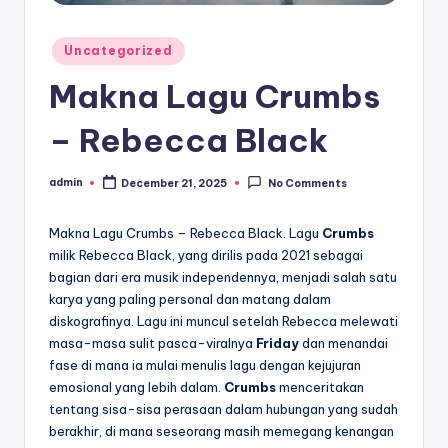
Posted
Uncategorized
in
Makna Lagu Crumbs
– Rebecca Black
admin
December 21, 2025
No Comments
Posted
by
Makna Lagu Crumbs – Rebecca Black. Lagu
Crumbs
milik Rebecca Black, yang dirilis pada 2021 sebagai
bagian dari era musik independennya, menjadi salah satu
karya yang paling personal dan matang dalam
diskografinya. Lagu ini muncul setelah Rebecca melewati
masa-masa sulit pasca-viralnya
Friday
dan menandai
fase di mana ia mulai menulis lagu dengan kejujuran
emosional yang lebih dalam.
Crumbs
menceritakan
tentang sisa-sisa perasaan dalam hubungan yang sudah
berakhir, di mana seseorang masih memegang kenangan