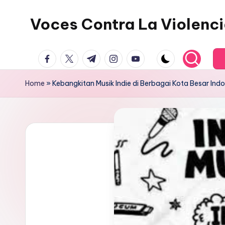
Voces Contra La Violenc
Skip
to
content
facebook.com
twitter.com
t.me
instagram.com
youtube.com
Home
»
Kebangkitan Musik Indie di Berbagai Kota Besar Ind