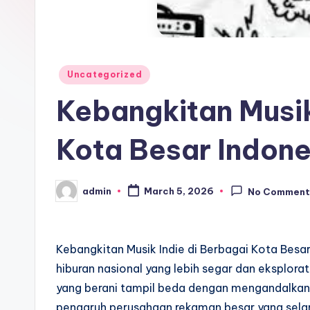
Posted
Uncategorized
in
Kebangkitan Musik
Kota Besar Indone
admin
March 5, 2026
No Comment
Posted
by
Kebangkitan Musik Indie di Berbagai Kota Besa
hiburan nasional yang lebih segar dan eksplora
yang berani tampil beda dengan mengandalkan 
pengaruh perusahaan rekaman besar yang selam